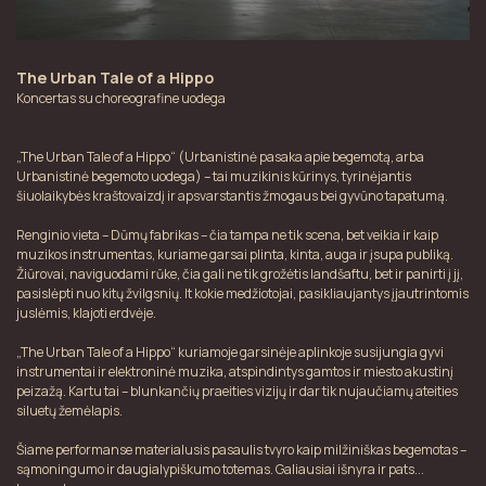
The Urban Tale of a Hippo
Koncertas su choreografine uodega
„The Urban Tale of a Hippo“ (Urbanistinė pasaka apie begemotą, arba
Urbanistinė begemoto uodega) – tai muzikinis kūrinys, tyrinėjantis
šiuolaikybės kraštovaizdį ir apsvarstantis žmogaus bei gyvūno tapatumą.
Renginio vieta – Dūmų fabrikas – čia tampa ne tik scena, bet veikia ir kaip
muzikos instrumentas, kuriame garsai plinta, kinta, auga ir įsupa publiką.
Žiūrovai, naviguodami rūke, čia gali ne tik grožėtis landšaftu, bet ir panirti į jį,
pasislėpti nuo kitų žvilgsnių. It kokie medžiotojai, pasikliaujantys įjautrintomis
juslėmis, klajoti erdvėje.
„The Urban Tale of a Hippo“ kuriamoje garsinėje aplinkoje susijungia gyvi
instrumentai ir elektroninė muzika, atspindintys gamtos ir miesto akustinį
peizažą. Kartu tai – blunkančių praeities vizijų ir dar tik nujaučiamų ateities
siluetų žemėlapis.
Šiame performanse materialusis pasaulis tvyro kaip milžiniškas begemotas –
sąmoningumo ir daugialypiškumo totemas. Galiausiai išnyra ir pats...