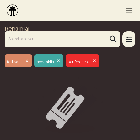
Renginiai
×
×
×
festivalis
spektaklis
konferencija