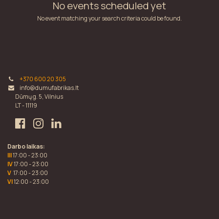
No events scheduled yet
No event matching your search criteria could be found.
+370 600 20 305
info@dumufabrikas.lt
Dūmų g. 5, Vilnius
LT - 11119
Darbo laikas:
III
17:00 - 23:00
IV
17:00 - 23:00
V
17:00 - 23:00
VI
12:00 - 23:00