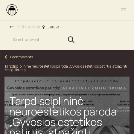
Visi renginiai
Lietuva
Back to events
Tarpdisciplininė neuroestetikos paroda „Gyvosios estetikos patirtis: atpažinti
žmogiškumą“
Tarpdisciplininė
neuroestetikos paroda
„Gyvosios estetikos
patirtis: atpažinti