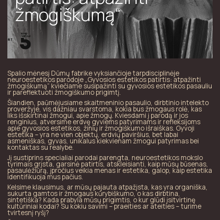
žmogiškumą“
Spalio mėnesį Dūmų fabrike vyksiančioje tarpdisciplinėje
neuroestetikos parodoje „Gyvosios estetikos patirtis: atpažinti
žmogiškumą“ kviečiame susipažinti su gyvosios estetikos pasauliu
ir pareflektuoti žmogiškumo prigimtį.
Šiandien, paūmėjusiame skaitmeninio pasaulio, dirbtinio intelekto
proveržyje, vis dažniau svarstoma, kokia bus žmogaus rolė, kas
liks išskirtinai žmogui, apie žmogų. Kviesdami į parodą ir jos
renginius, atversime erdvę gyviems patyrimams ir refleksijoms
apie gyvosios estetikos, žinių ir žmogiškumo išraiškas. Gyvoji
estetika – yra ne vien objektų, erdvių paviršius, bet labai
asmeniškas, gyvas, unikalus kiekvienam žmogui patyrimas bei
kontaktas su realybe.
Jį sustiprins specialiai parodai parengta, neuroestetikos mokslo
tyrimais grįsta, garsinė patirtis, atskleisianti, kaip mūsų būsenas,
pasaulėžiūrą, įpročius veikia menas ir estetika, galop, kaip estetika
identifikuoja mus pačius.
Kelsime klausimus, ar mūsų pajauta atpažįsta, kas yra organiška,
sukurta gamtos ir žmogaus kūrybiškumo, o kas dirbtina,
sintetiška? Kada prabyla mūsų prigimtis, o kur glūdi įsitvirtinę
kultūriniai kodai? Su kokiu savimi – praeities ar ateities – turime
tvirtesnį ryšį?