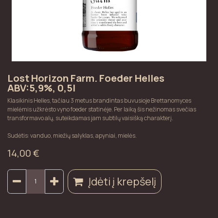
Lost Horizon Farm. Foeder Helles
ABV:5,9%, 0,5l
Klasikinis Helles, tačiau 3 metus brandintas buvusioje Brettanomyces
mielėmis užkrėsto vyno foeder statinėje. Per laiką šis nežinomas svečias
transformavo alų, suteikdamas jam subtilų vaisišką charakterį.
Sudėtis: vanduo, miežių salyklas, apyniai, mielės.
14,00
€
Įdėti į krepšelį