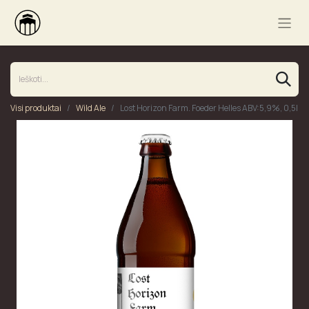
Visi produktai
Wild Ale
Lost Horizon Farm. Foeder Helles ABV:5,9%, 0,5l