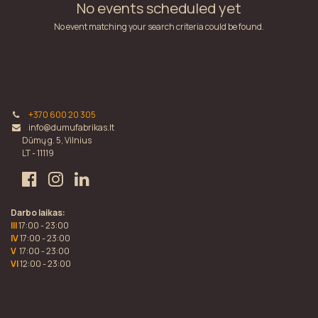
No events scheduled yet
No event matching your search criteria could be found.
+370 600 20 305
info@dumufabrikas.lt
Dūmų g. 5, Vilnius
LT - 11119
Darbo laikas:
III
17:00 - 23:00
IV
17:00 - 23:00
V
17:00 - 23:00
VI
12:00 - 23:00