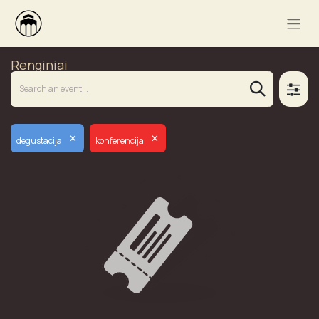
Renginiai
×
×
degustacija
konferencija