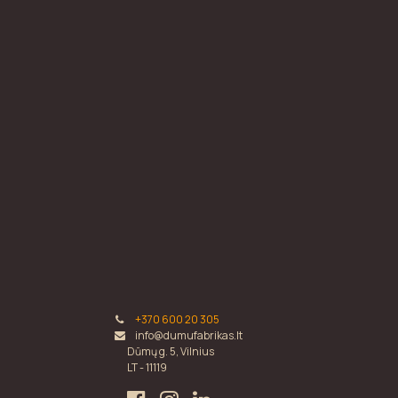
+370 600 20 305
info@dumufabrikas.lt
Dūmų g. 5, Vilnius
LT - 11119