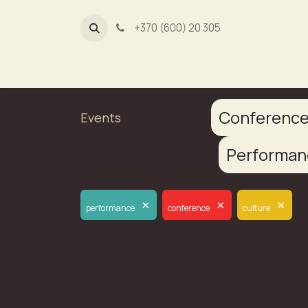
+370 (600) 20 305
Dūmų fa
Conferenc
Events
Performa
×
×
×
performance
conference
culture