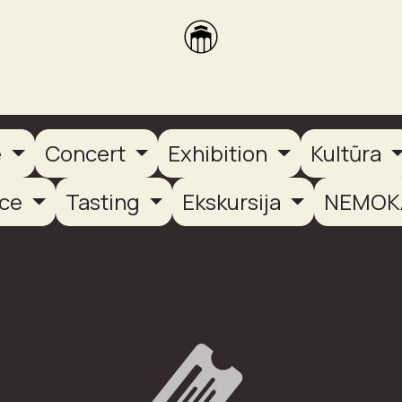
brikas
Dūmų terasa
Dūmų Brewery
PUTOOOJA'26
e
Concert
Exhibition
Kultūra
nce
Tasting
Ekskursija
NEMOK