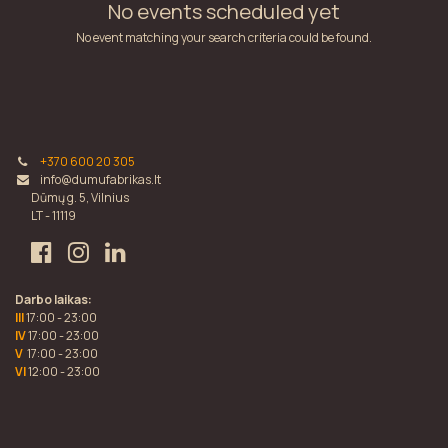
No events scheduled yet
No event matching your search criteria could be found.
+370 600 20 305
info@dumufabrikas.lt
Dūmų g. 5, Vilnius
LT - 11119
Darbo laikas:
III
17:00 - 23:00
IV
17:00 - 23:00
V
17:00 - 23:00
VI
12:00 - 23:00