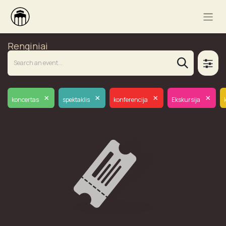
Renginiai
×
×
×
×
koncertas
spektaklis
konferencija
Ekskursija