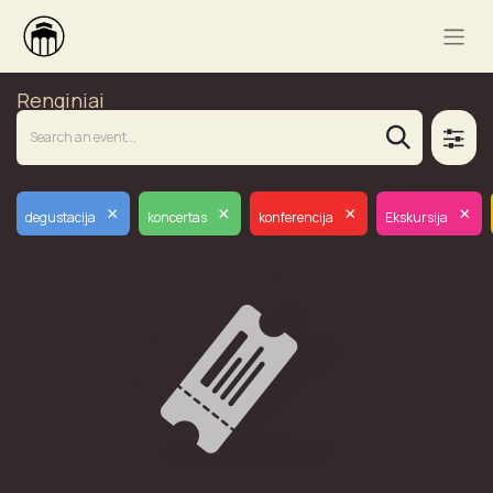
Renginiai
×
×
×
×
degustacija
koncertas
konferencija
Ekskursija