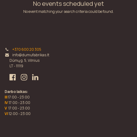
No events scheduled yet
No event matching your search criteria could be found.
+370 600 20 305
info@dumufabrikas.lt
Dūmų g. 5, Vilnius
LT - 11119
Darbo laikas:
III
17:00 - 23:00
IV
17:00 - 23:00
V
17:00 - 23:00
VI
12:00 - 23:00