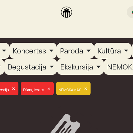
rikas
Dūmų terasa
Dūmų Brewery
PUTOOOJA'26
a
Koncertas
Paroda
Kultūra
Degustacija
Ekskursija
NEMOK
×
×
×
encija
Dūmų terasa
NEMOKAMAS