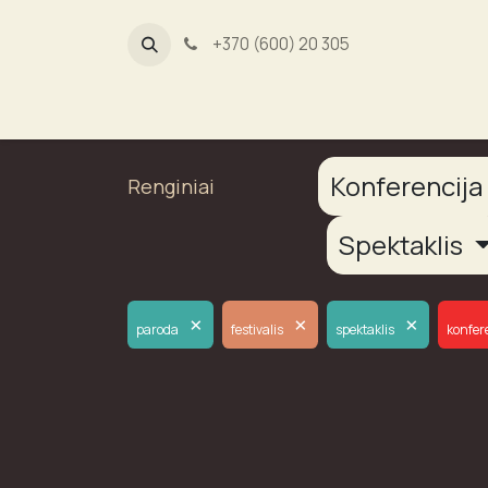
+370 (600) 20 305
Dūmų fab
Konferencij
Renginiai
Spektaklis
×
×
×
paroda
festivalis
spektaklis
konfer