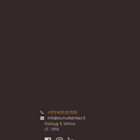
+370 600 20 305
info@dumufabrikas.lt
Dūmų g. 5, Vilnius
LT - 11119