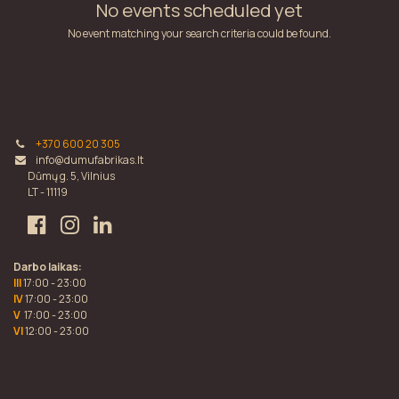
No events scheduled yet
No event matching your search criteria could be found.
+370 600 20 305
info@dumufabrikas.lt
Dūmų g. 5, Vilnius
LT - 11119
Darbo laikas:
III
17:00 - 23:00
IV
17:00 - 23:00
V
17:00 - 23:00
VI
12:00 - 23:00