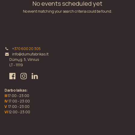
No events scheduled yet
No event matching your search criteria could be found.
+370 600 20 305
info@dumufabrikas.lt
Dūmų g. 5, Vilnius
LT - 11119
Darbo laikas:
III
17:00 - 23:00
IV
17:00 - 23:00
V
17:00 - 23:00
VI
12:00 - 23:00