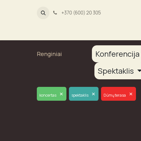
+370 (600) 20 305
Dūmų fab
Konferencij
Renginiai
Spektaklis
×
×
×
koncertas
spektaklis
Dūmų terasa