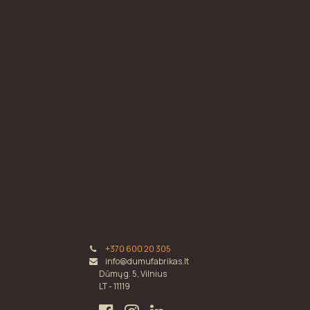
+370 600 20 305
info@dumufabrikas.lt
Dūmų g. 5, Vilnius
LT - 11119