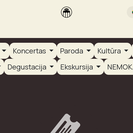
rikas
Dūmų terasa
Dūmų Brewery
PUTOOOJA'26
a
Koncertas
Paroda
Kultūra
Degustacija
Ekskursija
NEMOK