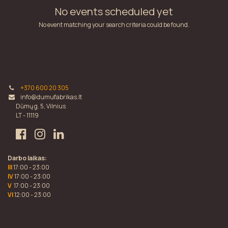
No events scheduled yet
No event matching your search criteria could be found.
+370 600 20 305
info@dumufabrikas.lt
Dūmų g. 5, Vilnius
LT - 11119
Darbo laikas:
III
17:00 - 23:00
IV
17:00 - 23:00
V
17:00 - 23:00
VI
12:00 - 23:00