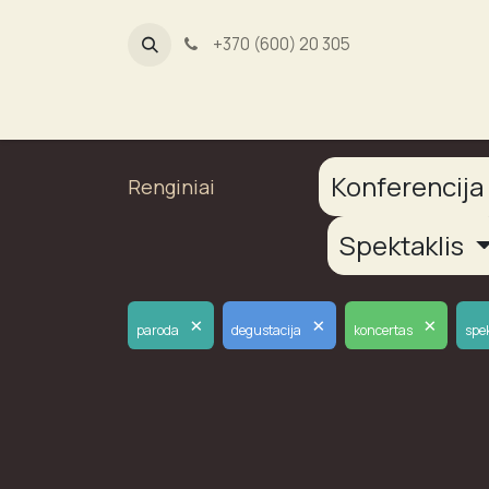
+370 (600) 20 305
Dūmų fab
Konferencij
Renginiai
Spektaklis
×
×
×
paroda
degustacija
koncertas
spek