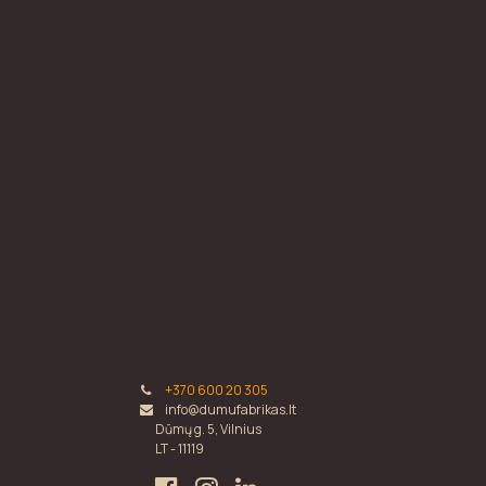
+370 600 20 305
info@dumufabrikas.lt
Dūmų g. 5, Vilnius
LT - 11119