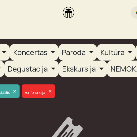
rikas
Dūmų terasa
Dūmų Brewery
PUTOOOJA'26
a
Koncertas
Paroda
Kultūra
Degustacija
Ekskursija
NEMOK
×
×
taklis
konferencija