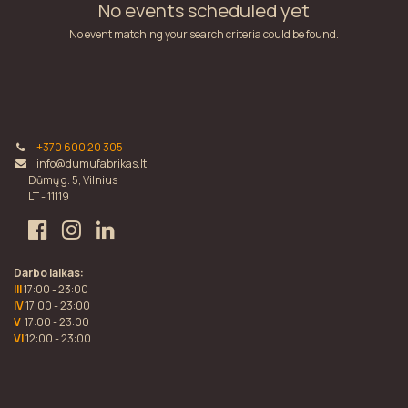
No events scheduled yet
No event matching your search criteria could be found.
+370 600 20 305
info@dumufabrikas.lt
Dūmų g. 5, Vilnius
LT - 11119
Darbo laikas:
III
17:00 - 23:00
IV
17:00 - 23:00
V
17:00 - 23:00
VI
12:00 - 23:00