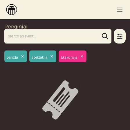
Renginiai
×
×
×
paroda
spektaklis
Ekskursija