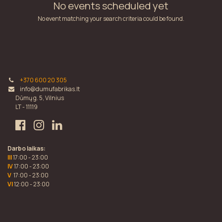
No events scheduled yet
No event matching your search criteria could be found.
+370 600 20 305
info@dumufabrikas.lt
Dūmų g. 5, Vilnius
LT - 11119
Darbo laikas:
III
17:00 - 23:00
IV
17:00 - 23:00
V
17:00 - 23:00
VI
12:00 - 23:00