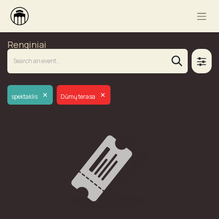
Renginiai
×
×
spektaklis
Dūmų terasa