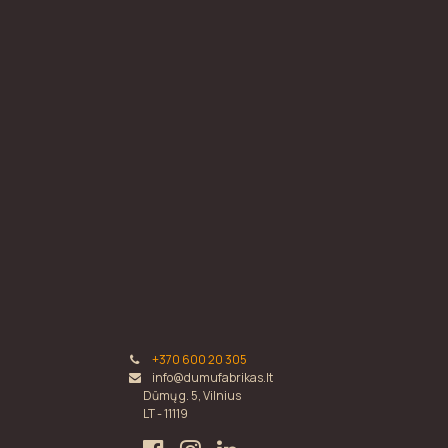
+370 600 20 305
info@dumufabrikas.lt
Dūmų g. 5, Vilnius
LT - 11119