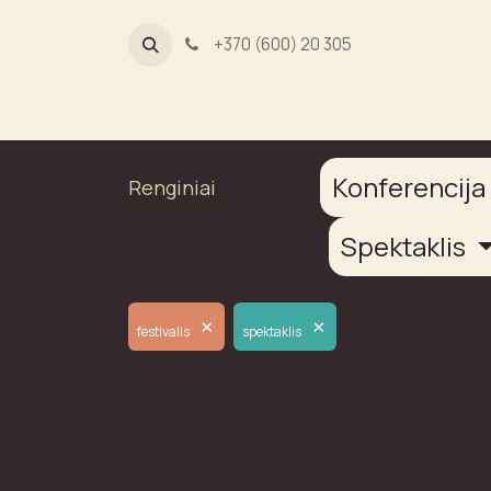
+370 (600) 20 305
Dūmų fab
Konferencij
Renginiai
Spektaklis
×
×
festivalis
spektaklis