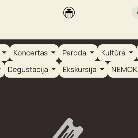
rikas
Dūmų terasa
Dūmų Brewery
PUTOOOJA'26
a
Koncertas
Paroda
Kultūra
Degustacija
Ekskursija
NEMOK