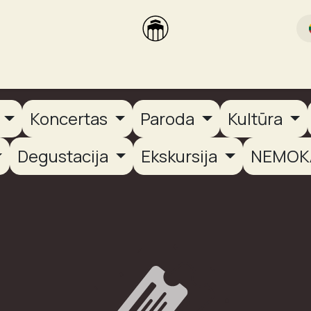
rikas
Dūmų terasa
Dūmų Brewery
PUTOOOJA'26
a
Koncertas
Paroda
Kultūra
Degustacija
Ekskursija
NEMOK