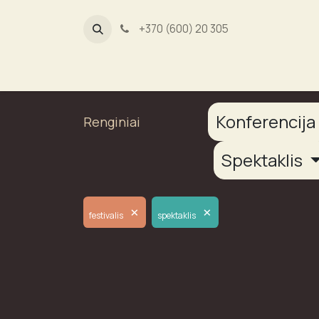
+370 (600) 20 305
Dūmų fab
Konferencij
Renginiai
Spektaklis
×
×
festivalis
spektaklis