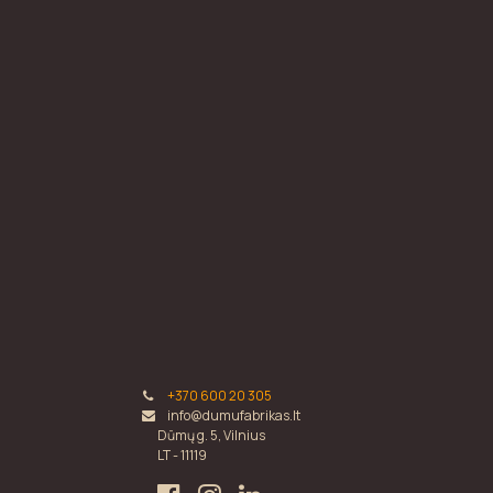
+370 600 20 305
info@dumufabrikas.lt
Dūmų g. 5, Vilnius
LT - 11119