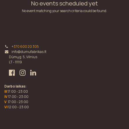
No events scheduled yet
No event matching your search criteria could be found.
+370 600 20 305
info@dumufabrikas.lt
Dūmų g. 5, Vilnius
LT - 11119
Darbo laikas:
III
17:00 - 23:00
IV
17:00 - 23:00
V
17:00 - 23:00
VI
12:00 - 23:00