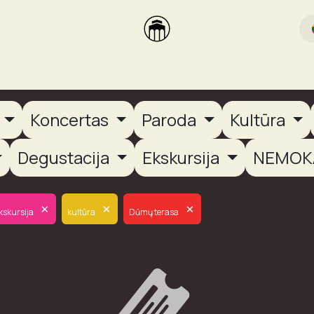
rikas
Dūmų terasa
Dūmų Brewery
PUTOOOJA'26
a
Koncertas
Paroda
Kultūra
Degustacija
Ekskursija
NEMOK
×
×
×
kskursija
kultūra
Dūmų terasa