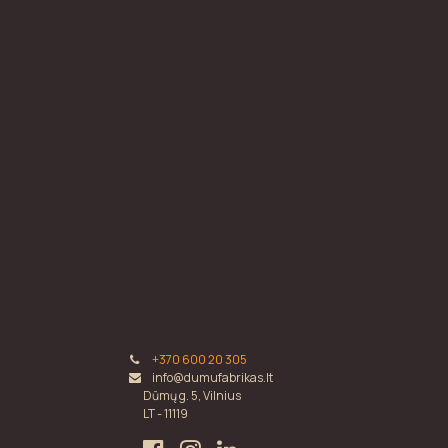
+370 600 20 305
info@dumufabrikas.lt
Dūmų g. 5, Vilnius
LT - 11119