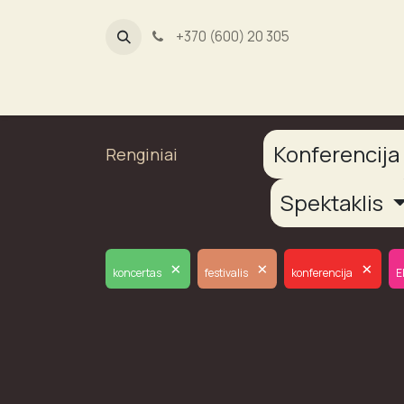
+370 (600) 20 305
Dūmų fab
Konferencij
Renginiai
Spektaklis
×
×
×
koncertas
festivalis
konferencija
E