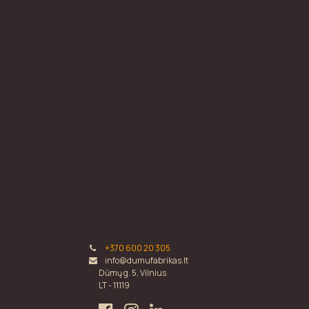
+370 600 20 305
info@dumufabrikas.lt
Dūmų g. 5, Vilnius
LT - 11119