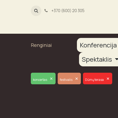
+370 (600) 20 305
Dūmų fab
Konferencij
Renginiai
Spektaklis
×
×
×
koncertas
festivalis
Dūmų terasa