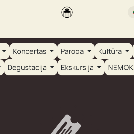
rikas
Dūmų terasa
Dūmų Brewery
PUTOOOJA'26
a
Koncertas
Paroda
Kultūra
Degustacija
Ekskursija
NEMOK