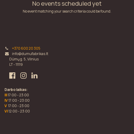
No events scheduled yet
No event matching your search criteria could be found.
+370 600 20 305
info@dumufabrikas.lt
Dūmų g. 5, Vilnius
LT - 11119
Darbo laikas:
III
17:00 - 23:00
IV
17:00 - 23:00
V
17:00 - 23:00
VI
12:00 - 23:00