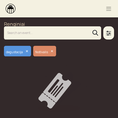
Renginiai
×
×
degustacija
festivalis