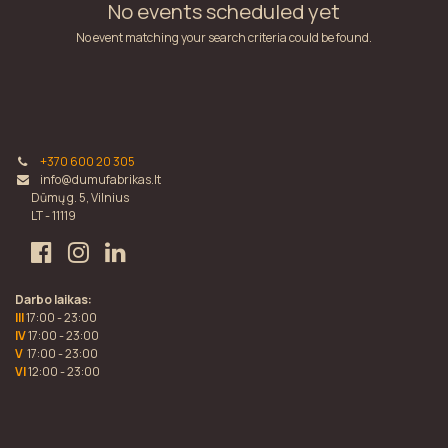
No events scheduled yet
No event matching your search criteria could be found.
+370 600 20 305
info@dumufabrikas.lt
Dūmų g. 5, Vilnius
LT - 11119
Darbo laikas:
III
17:00 - 23:00
IV
17:00 - 23:00
V
17:00 - 23:00
VI
12:00 - 23:00