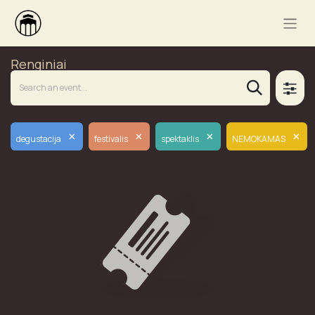
Renginiai
×
×
×
×
degustacija
festivalis
spektaklis
NEMOKAMAS