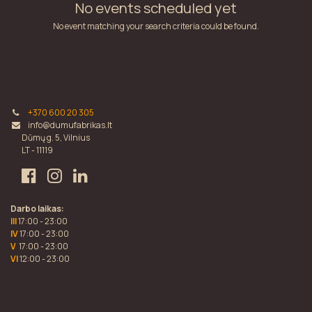
No events scheduled yet
No event matching your search criteria could be found.
+370 600 20 305
info@dumufabrikas.lt
Dūmų g. 5, Vilnius
LT - 11119
Darbo laikas:
III
17:00 - 23:00
IV
17:00 - 23:00
V
17:00 - 23:00
VI
12:00 - 23:00