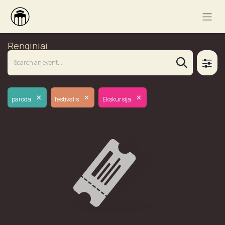
Renginiai
×
×
×
paroda
festivalis
Ekskursija