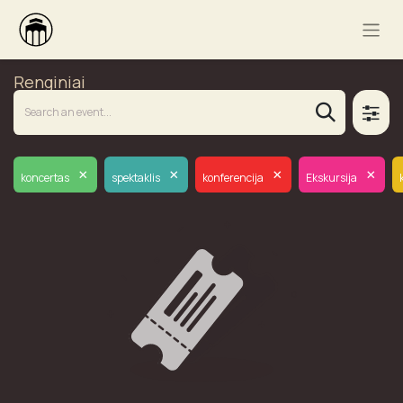
Renginiai
×
×
×
×
koncertas
spektaklis
konferencija
Ekskursija