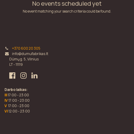
No events scheduled yet
No event matching your search criteria could be found.
+370 600 20 305
info@dumufabrikas.lt
Dūmų g. 5, Vilnius
LT - 11119
Darbo laikas:
III
17:00 - 23:00
IV
17:00 - 23:00
V
17:00 - 23:00
VI
12:00 - 23:00