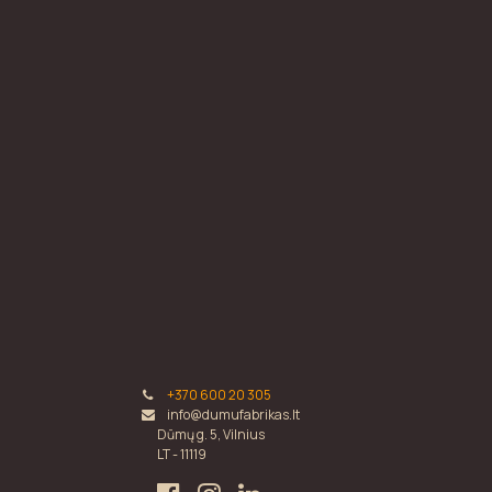
+370 600 20 305
info@dumufabrikas.lt
Dūmų g. 5, Vilnius
LT - 11119