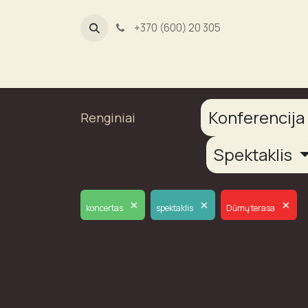
+370 (600) 20 305
Dūmų fab
Konferencij
Renginiai
Spektaklis
×
×
×
koncertas
spektaklis
Dūmų terasa