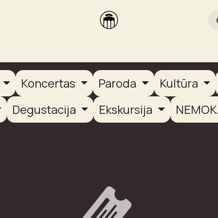
rikas
Dūmų terasa
Dūmų Brewery
PUTOOOJA'26
a
Koncertas
Paroda
Kultūra
Degustacija
Ekskursija
NEMOK