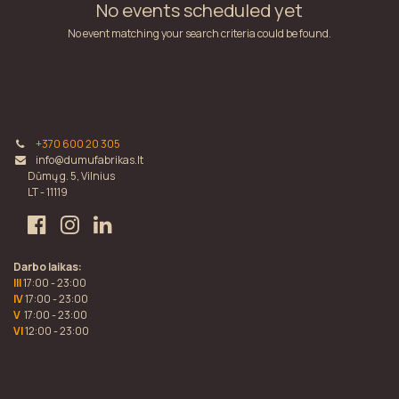
No events scheduled yet
No event matching your search criteria could be found.
+370 600 20 305
info@dumufabrikas.lt
Dūmų g. 5, Vilnius
LT - 11119
Darbo laikas:
III
17:00 - 23:00
IV
17:00 - 23:00
V
17:00 - 23:00
VI
12:00 - 23:00