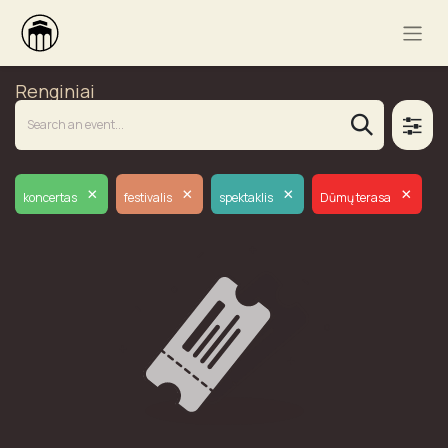
Renginiai
×
×
×
×
koncertas
festivalis
spektaklis
Dūmų terasa