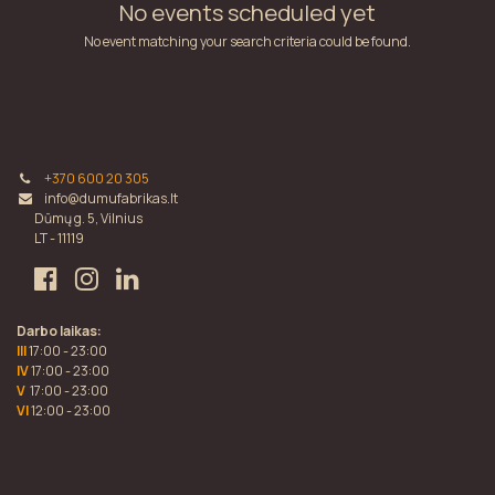
No events scheduled yet
No event matching your search criteria could be found.
+370 600 20 305
info@dumufabrikas.lt
Dūmų g. 5, Vilnius
LT - 11119
Darbo laikas:
III
17:00 - 23:00
IV
17:00 - 23:00
V
17:00 - 23:00
VI
12:00 - 23:00