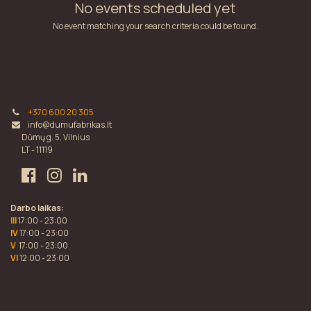
No events scheduled yet
No event matching your search criteria could be found.
+370 600 20 305
info@dumufabrikas.lt
Dūmų g. 5, Vilnius
LT - 11119
Darbo laikas:
III
17:00 - 23:00
IV
17:00 - 23:00
V
17:00 - 23:00
VI
12:00 - 23:00