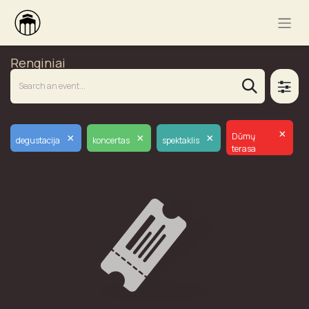
Renginiai
×
×
×
×
Dūmų
degustacija
koncertas
spektaklis
terasa