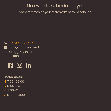
No events scheduled yet
No event matching your search criteria could be found.
+370 600 20 305
info@dumufabrikas.lt
Dūmų g. 5, Vilnius
LT - 11119
Darbo laikas:
III
17:00 - 23:00
IV
17:00 - 23:00
V
17:00 - 23:00
VI
12:00 - 23:00