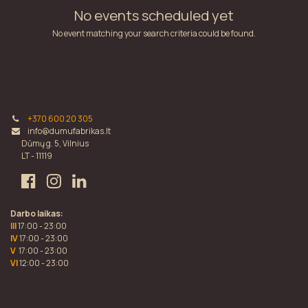
No events scheduled yet
No event matching your search criteria could be found.
+370 600 20 305
info@dumufabrikas.lt
Dūmų g. 5, Vilnius
LT - 11119
Darbo laikas:
III
17:00 - 23:00
IV
17:00 - 23:00
V
17:00 - 23:00
VI
12:00 - 23:00