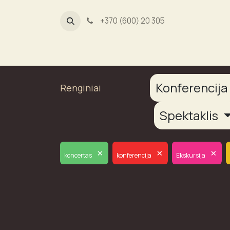
+370 (600) 20 305
Dūmų fab
Konferencij
Renginiai
Spektaklis
×
×
×
koncertas
konferencija
Ekskursija