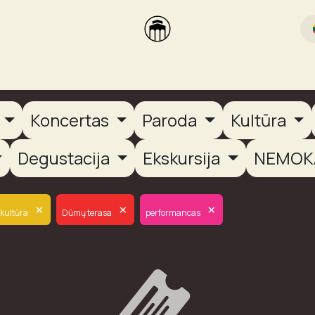
rikas
Dūmų terasa
Dūmų Brewery
PUTOOOJA'26
a
Koncertas
Paroda
Kultūra
Degustacija
Ekskursija
NEMOK
×
×
×
kultūra
Dūmų terasa
performancas