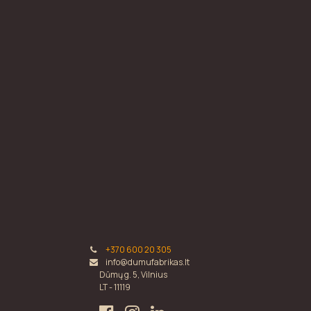
+370 600 20 305
info@dumufabrikas.lt
Dūmų g. 5, Vilnius
LT - 11119