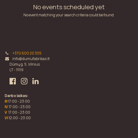
No events scheduled yet
No event matching your search criteria could be found.
+370 600 20 305
info@dumufabrikas.lt
Dūmų g. 5, Vilnius
LT - 11119
Darbo laikas:
III
17:00 - 23:00
IV
17:00 - 23:00
V
17:00 - 23:00
VI
12:00 - 23:00