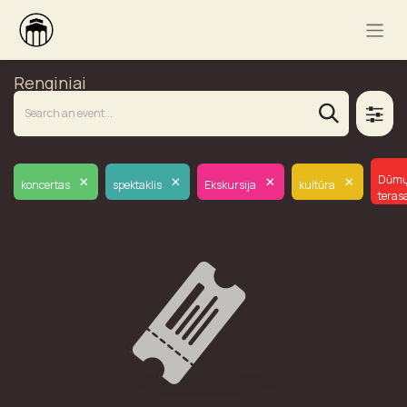
Renginiai
×
×
×
×
Dūm
koncertas
spektaklis
Ekskursija
kultūra
teras