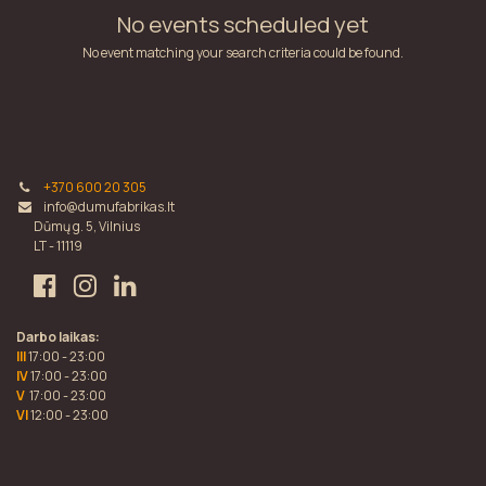
No events scheduled yet
No event matching your search criteria could be found.
+370 600 20 305
info@dumufabrikas.lt
Dūmų g. 5, Vilnius
LT - 11119
Darbo laikas:
III
17:00 - 23:00
IV
17:00 - 23:00
V
17:00 - 23:00
VI
12:00 - 23:00