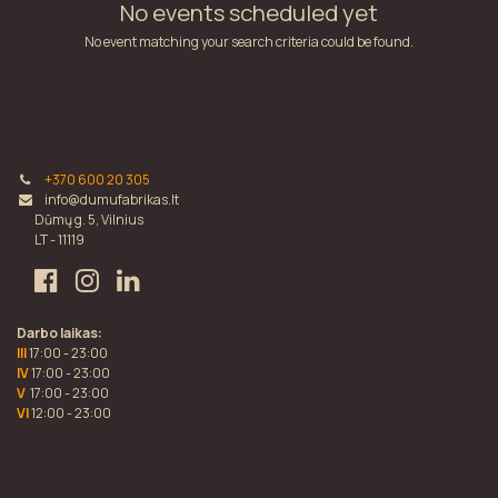
No events scheduled yet
No event matching your search criteria could be found.
+370 600 20 305
info@dumufabrikas.lt
Dūmų g. 5, Vilnius
LT - 11119
Darbo laikas:
III
17:00 - 23:00
IV
17:00 - 23:00
V
17:00 - 23:00
VI
12:00 - 23:00