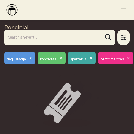
Renginiai
×
×
×
×
degustacija
koncertas
spektaklis
performancas