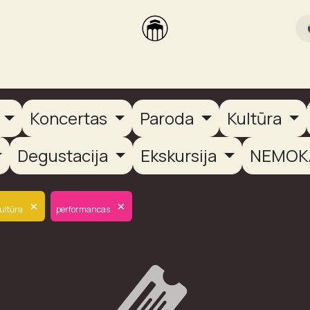
rikas
Dūmų terasa
Dūmų Brewery
PUTOOOJA'26
a
Koncertas
Paroda
Kultūra
Degustacija
Ekskursija
NEMOK
×
×
ultūra
performancas