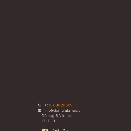
+370 600 20 305
info@dumufabrikas.lt
Dūmų g. 5, Vilnius
LT - 11119