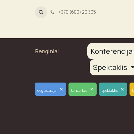
+370 (600) 20 305
Dūmų fab
Konferencij
Renginiai
Spektaklis
×
×
×
degustacija
koncertas
spektaklis
k