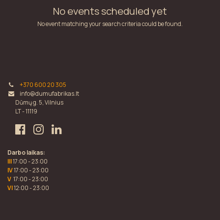
No events scheduled yet
No event matching your search criteria could be found.
+370 600 20 305
info@dumufabrikas.lt
Dūmų g. 5, Vilnius
LT - 11119
Darbo laikas:
III
17:00 - 23:00
IV
17:00 - 23:00
V
17:00 - 23:00
VI
12:00 - 23:00