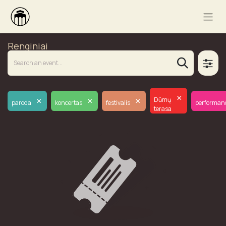
Renginiai
×
×
×
×
Dūmų
paroda
koncertas
festivalis
performan
terasa