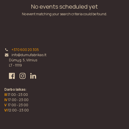
No events scheduled yet
No event matching your search criteria could be found.
+370 600 20 305
info@dumufabrikas.lt
Dūmų g. 5, Vilnius
LT - 11119
Darbo laikas:
III
17:00 - 23:00
IV
17:00 - 23:00
V
17:00 - 23:00
VI
12:00 - 23:00