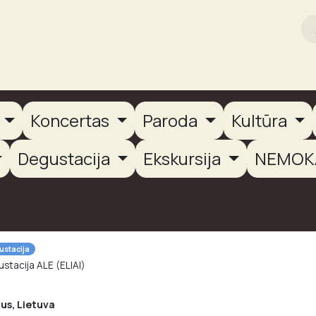
rikas
Dūmų terasa
Dūmų Brewery
PUTOOOJA'26
a
Koncertas
Paroda
Kultūra
Degustacija
Ekskursija
NEMOK
ustacija
stacija ALE (ELIAI)
ius
,
Lietuva