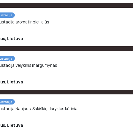
ustacija
stacija aromatingieji alūs
ius
,
Lietuva
ustacija
stacija Velykinis margumynas
ius
,
Lietuva
ustacija
stacija Naujausi Sakiškių daryklos kūriniai
ius
,
Lietuva