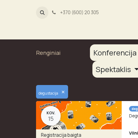
+370 (600) 20 305
Dūmų fab
Konferencij
Renginiai
Spektaklis
×
degustacija
deg
KOV.
Degu
15
Viln
Registracija baigta