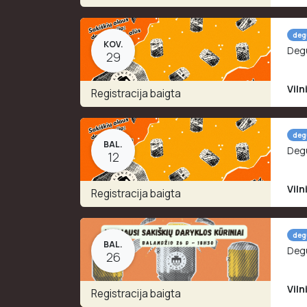
deg
KOV.
Degu
29
Viln
Registracija baigta
deg
BAL.
Degu
12
Viln
Registracija baigta
deg
BAL.
Degu
26
Viln
Registracija baigta