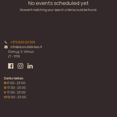
No events scheduled yet
No event matching your search criteria could be found.
+370 600 20 305
info@dumufabrikas.lt
Dūmų g. 5, Vilnius
LT - 11119
Darbo laikas:
III
17:00 - 23:00
IV
17:00 - 23:00
V
17:00 - 23:00
VI
12:00 - 23:00