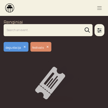
Renginiai
×
×
degustacija
festivalis