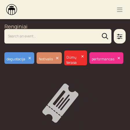
Renginiai
×
×
×
×
Dūmų
degustacija
festivalis
performancas
terasa