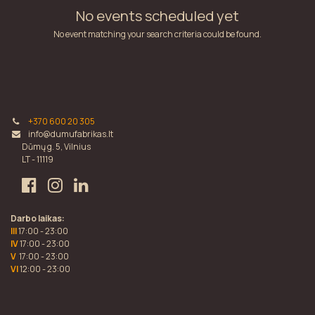
No events scheduled yet
No event matching your search criteria could be found.
+370 600 20 305
info@dumufabrikas.lt
Dūmų g. 5, Vilnius
LT - 11119
Darbo laikas:
III
17:00 - 23:00
IV
17:00 - 23:00
V
17:00 - 23:00
VI
12:00 - 23:00