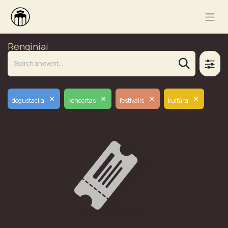
Renginiai
×
×
×
×
degustacija
koncertas
festivalis
kultūra