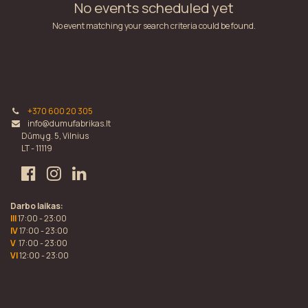
No events scheduled yet
No event matching your search criteria could be found.
+370 600 20 305
info@dumufabrikas.lt
Dūmų g. 5, Vilnius
LT - 11119
Darbo laikas:
III
17:00 - 23:00
IV
17:00 - 23:00
V
17:00 - 23:00
VI
12:00 - 23:00