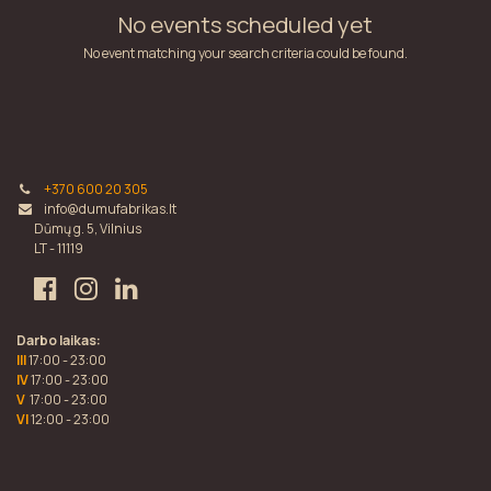
No events scheduled yet
No event matching your search criteria could be found.
+370 600 20 305
info@dumufabrikas.lt
Dūmų g. 5, Vilnius
LT - 11119
Darbo laikas:
III
17:00 - 23:00
IV
17:00 - 23:00
V
17:00 - 23:00
VI
12:00 - 23:00