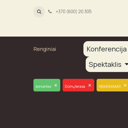
+370 (600) 20 305
Dūmų fab
Konferencij
Renginiai
Spektaklis
×
×
×
koncertas
Dūmų terasa
NEMOKAMAS