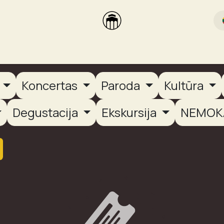
rikas
Dūmų terasa
Dūmų Brewery
PUTOOOJA'26
a
Koncertas
Paroda
Kultūra
Degustacija
Ekskursija
NEMOK