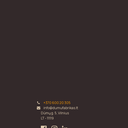
+370 600 20 305
info@dumufabrikas.lt
Dūmų g. 5, Vilnius
LT - 11119