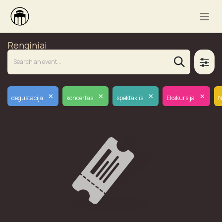
Renginiai
×
×
×
×
degustacija
koncertas
spektaklis
Ekskursija