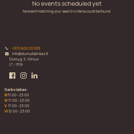
No events scheduled yet
No event matching your search criteria could be found.
+370 600 20 305
info@dumufabrikas.lt
Dūmų g. 5, Vilnius
LT - 11119
Darbo laikas:
III
17:00 - 23:00
IV
17:00 - 23:00
V
17:00 - 23:00
VI
12:00 - 23:00