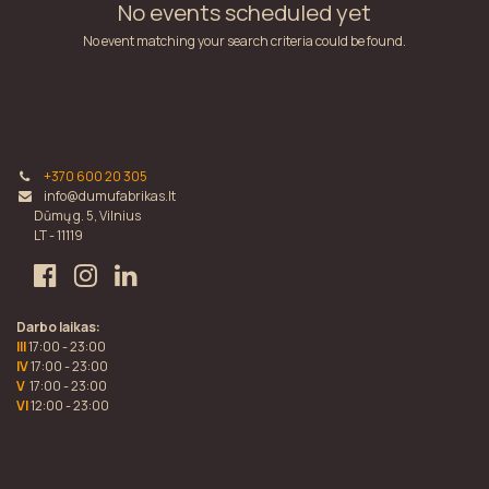
No events scheduled yet
No event matching your search criteria could be found.
+370 600 20 305
info@dumufabrikas.lt
Dūmų g. 5, Vilnius
LT - 11119
Darbo laikas:
III
17:00 - 23:00
IV
17:00 - 23:00
V
17:00 - 23:00
VI
12:00 - 23:00