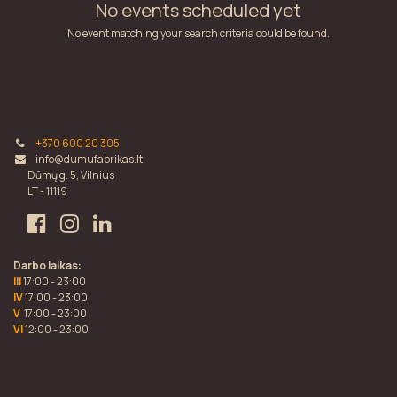
No events scheduled yet
No event matching your search criteria could be found.
+370 600 20 305
info@dumufabrikas.lt
Dūmų g. 5, Vilnius
LT - 11119
Darbo laikas:
III
17:00 - 23:00
IV
17:00 - 23:00
V
17:00 - 23:00
VI
12:00 - 23:00