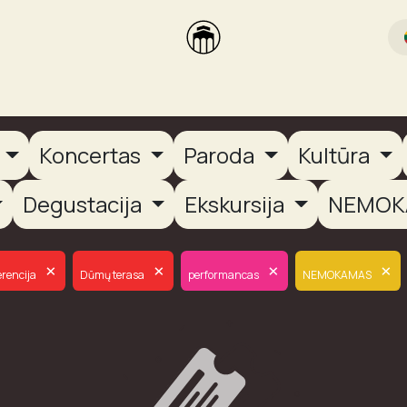
rikas
Dūmų terasa
Dūmų Brewery
PUTOOOJA'26
a
Koncertas
Paroda
Kultūra
Degustacija
Ekskursija
NEMOK
×
×
×
×
erencija
Dūmų terasa
performancas
NEMOKAMAS