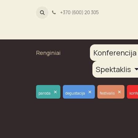
+370 (600) 20 305
Dūmų fab
Konferencij
Renginiai
Spektaklis
×
×
×
paroda
degustacija
festivalis
konf