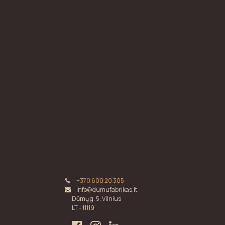
+370 600 20 305
info@dumufabrikas.lt
Dūmų g. 5, Vilnius
LT - 11119