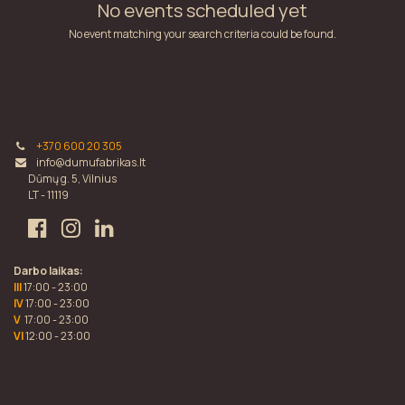
No events scheduled yet
No event matching your search criteria could be found.
+370 600 20 305
info@dumufabrikas.lt
Dūmų g. 5, Vilnius
LT - 11119
Darbo laikas:
III
17:00 - 23:00
IV
17:00 - 23:00
V
17:00 - 23:00
VI
12:00 - 23:00