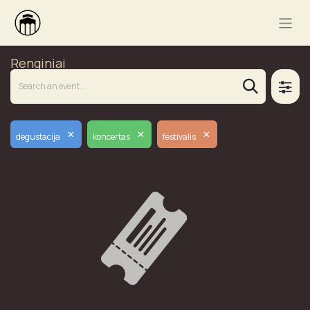
Renginiai
×
×
×
degustacija
koncertas
festivalis