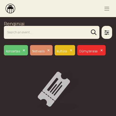
Renginiai
×
×
×
×
koncertas
festivalis
kultūra
Dūmų terasa