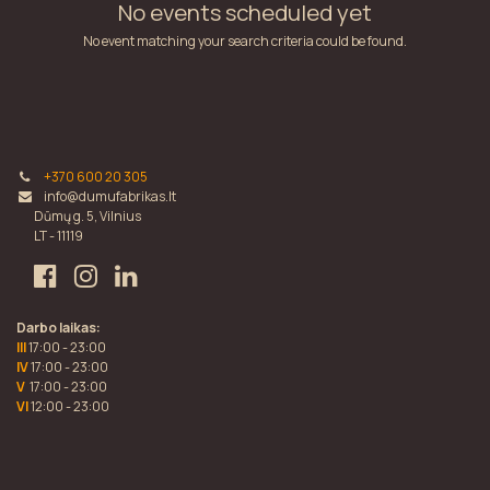
No events scheduled yet
No event matching your search criteria could be found.
+370 600 20 305
info@dumufabrikas.lt
Dūmų g. 5, Vilnius
LT - 11119
Darbo laikas:
III
17:00 - 23:00
IV
17:00 - 23:00
V
17:00 - 23:00
VI
12:00 - 23:00